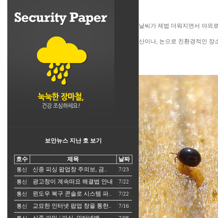
날씨가 제법 더워지면서 야외로
산이나, 논으로 친환경적인 장
보안뉴스 지난 호 보기
호수
제목
날짜
신종 피싱 팝업창 주의보, 금..
통신
7/23
광고창이 계속떠요 해결법 안내
통신
7/22
윈도우 복구 콘솔로 시스템 파..
통신
7/22
교묘한 인터넷 팝업 창을 통한..
통신
7/16