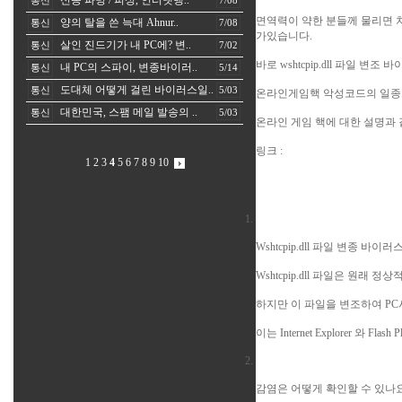
신종 파밍 / 피싱, 인터넷뱅..
통신
7/08
면역력이 약한 분들께 물리면 치
양의 탈을 쓴 늑대 Ahnur..
통신
7/08
가있습니다.
살인 진드기가 내 PC에? 변..
통신
7/02
바로
wshtcpip.dll 파일 변조 
내 PC의 스파이, 변종바이러..
통신
5/14
도대체 어떻게 걸린 바이러스일..
통신
5/03
온라인게임핵 악성코드의 일종으로
대한민국, 스팸 메일 발송의 ..
통신
5/03
온라인 게임 핵에 대한 설명과
링크 :
내 PC의 스파이,변종바이러스
1
2
3
4
5
6
7
8
9
10
Wshtcpip.dll 파일 변종 바이러
Wshtcpip.dll 파일은 원래 정
하지만 이 파일을 변조하여 P
이는 Internet Explorer 와 
감염은 어떻게 확인할 수 있나요