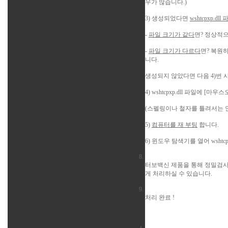
우가 많습니다.)
3) 생성되었다면
wshtcpxp.dl
-
파일 크기가 같다
면? 정상적
-
파일 크기가 다르다
면? 복원
니다.
생성되지 않았다면 다음 4)번
4) wshtcpxp.dll 파일에 [
(스펠링이나 철자를 틀려서는 안됩
5)
컴퓨터를 재 부팅
합니다.
6) 윈도우 탐색기를 열어 wshtcpi
터보백신 제품을 통해
정밀검
게 처리하실 수 있습니다.
처리 완료 !