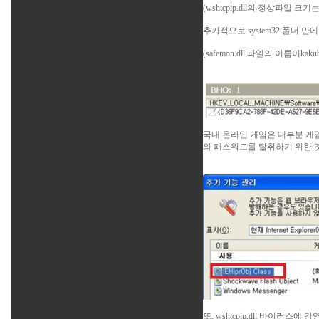
(wshtcpip.dll의 정상파일 
추가적으로 system32 폴더 안
(safemon.dll 파일의 이름이
국내 온라인 게임은 대부분 게
와 패스워드를 탈취하기 위한 
또, wshtcpip.dll 바이