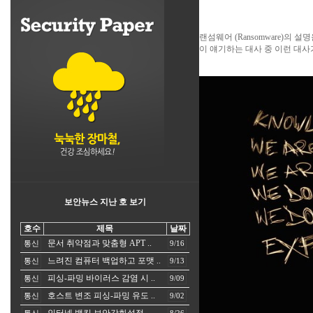
랜섬웨어 (Ransomware)의
이 얘기하는 대사 중 이런 대사가
보안뉴스 지난 호 보기
호수
제목
날짜
문서 취약점과 맞춤형 APT ..
통신
9/16
느려진 컴퓨터 백업하고 포맷 ..
통신
9/13
피싱-파밍 바이러스 감염 시 ..
통신
9/09
호스트 변조 피싱-파밍 유도 ..
통신
9/02