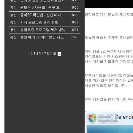
인터넷 뱅킹 보안강화설정 - ..
통신
8/26
윈도우 8 사용법 - 복구 드..
통신
8/26
짐작하고 계신 분들이 계시지요
좀비PC 확인법 - 진단과 대..
통신
8/09
시작 프로그램 관리 방법
통신
8/09
불필요한 프로그램 제거 방법
통신
8/01
휴먼 에러, 사이버 보안 사고..
오늘의 포스팅 주제인
랜섬웨
통신
7/29
지난 11월 2일 해외에서 유명한
1
2
3
4
5
6
7
8
9
10
악성코드는 감염 시스템에서 위
서는 대가를 지불해야 한다고 
은행사이트를 사칭하고, 경찰을 
게도 위와 같은 랜섬웨어는 일
시급한 것으로 보여집니다.
유명 해커그룹 뿐만 아니라
백