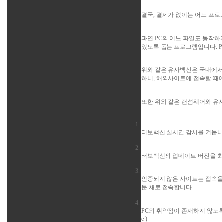
결국,
결제가 없이는 어느 프
과연 PC의 어느 파일도 동작하
있도록 돕는 프로그램
입니다. 
위와 같은 유사백신은 국내에서
하니, 해외사이트에 접속할 때
또한 위와 같은 랜섬웨어와 유
터보백신
실시간 감시를 켜둡니
터보백신의
업데이트 버전을 
인증되지 않은 사이트는 접속을
둔 채로 접속
합니다.
PC의 취약점이 존재하지 않도
e )