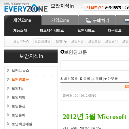
보안IT뉴스
보안권고문
보안Tip
보안처방
보안통신
보안용어
보안
보안권고문
보안IT뉴스
최신목록
|
목록
|
윗글
|
아랫글
보안권고문
[2
보안Tip
글번호 100
|
2012/05/10
보안처방
보안통신
2012년 5월 Microso
보안용어
보안백신메일
게시 날짜: 2012년 5월 9일