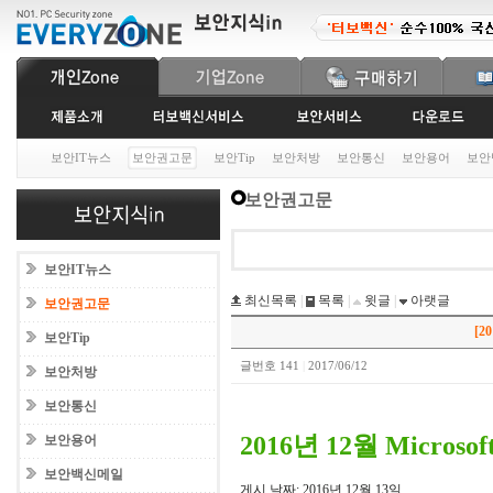
보안IT뉴스
보안권고문
보안Tip
보안처방
보안통신
보안용어
보안
보안권고문
보안IT뉴스
최신목록
|
목록
|
윗글
|
아랫글
보안권고문
[2
보안Tip
글번호 141
|
2017/06/12
보안처방
보안통신
2016년 12월 Micros
보안용어
보안백신메일
게시 날짜: 2016년 12월 13일