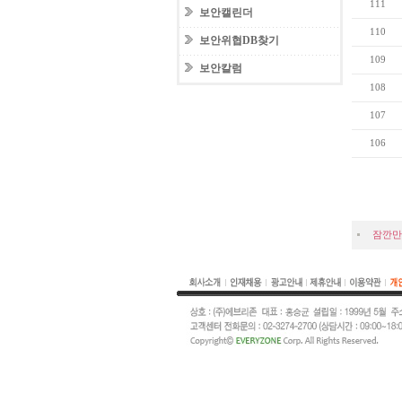
111
보안캘린더
110
보안위협DB찾기
109
보안칼럼
108
107
106
잠깐만