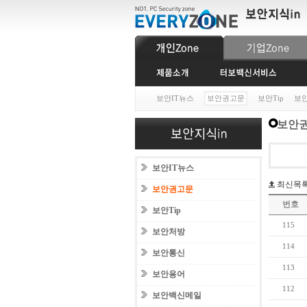
보안IT뉴스
보안권고문
보안Tip
보
보안권
보안IT뉴스
최신목
보안권고문
번호
보안Tip
115
보안처방
114
보안통신
113
보안용어
112
보안백신메일