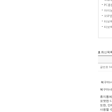
PC
아이눈
ASP
터보
터보백
최신목
글번호 94
복구마녀
복구마녀
휴지통에서
포맷한 
또한, 
사용할 수