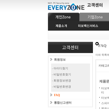
FAQ
아래 목록
회원정보
카테고
- 아이디찾기
- 비밀번호찾기
- 회원정보변경
제품
- 비밀번호변경
터보
티
FAQ
터보백
통합신고센터
스파
묶음