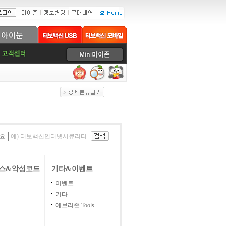
요.
스&악성코드
기타&이벤트
이벤트
기타
에브리존 Tools