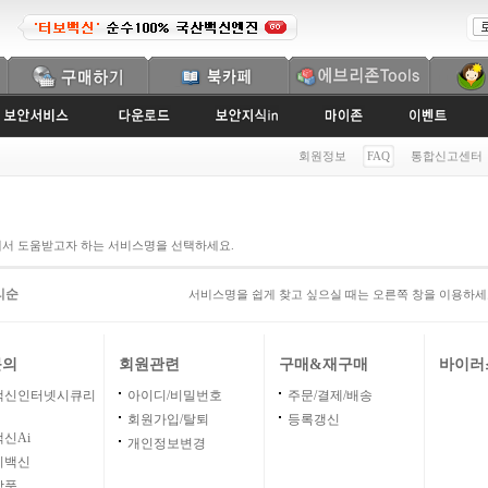
회원정보
FAQ
통합신고센터
에서 도움받고자 하는 서비스명을 선택하세요.
리순
서비스명을 쉽게 찾고 싶으실 때는 오른쪽 창을 이용하세
문의
회원관련
구매&재구매
바이러
백신인터넷시큐리
아이디/비밀번호
주문/결제/배송
회원가입/탈퇴
등록갱신
신Ai
개인정보변경
이백신
상품