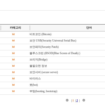
카테고리
단어
ㅂ
비트코인 (Bitcoin)
ㅂ
보안 USB(Security Universal Serial Bus)
ㅂ
보안패치(Security Patch)
ㅂ
블루스크린 (BSOD(Blue Screen of Death) )
ㅂ
브리지(Bridge)
ㅂ
불필요한 정보
ㅂ
보안서버 (secure server)
ㅂ
바이러스
ㅂ
봇(bot)
ㅂ
부팅(booting, bootstrap)
|
1
|
2
|