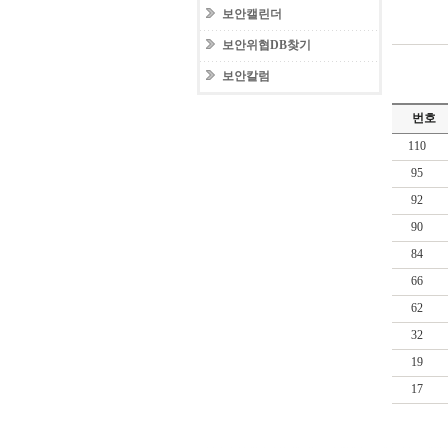
보안캘린더
보안위협DB찾기
보안칼럼
번호
110
95
92
90
84
66
62
32
19
17