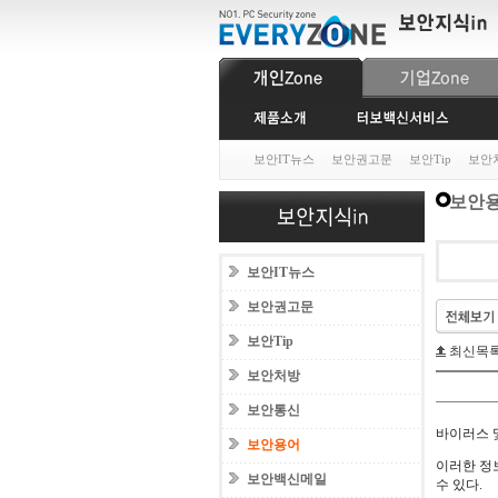
보안IT뉴스
보안권고문
보안Tip
보안
보안
보안IT뉴스
보안권고문
보안Tip
최신목
보안처방
보안통신
바이러스 
보안용어
이러한 정
보안백신메일
수 있다.