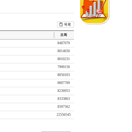
조회
8487079
8014650
8010231
7999150
8050103
8007769
8236953
8333863
8597562
22556545