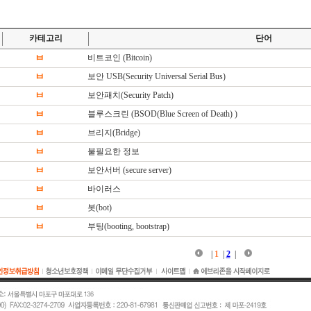
카테고리
단어
ㅂ
비트코인 (Bitcoin)
ㅂ
보안 USB(Security Universal Serial Bus)
ㅂ
보안패치(Security Patch)
ㅂ
블루스크린 (BSOD(Blue Screen of Death) )
ㅂ
브리지(Bridge)
ㅂ
불필요한 정보
ㅂ
보안서버 (secure server)
ㅂ
바이러스
ㅂ
봇(bot)
ㅂ
부팅(booting, bootstrap)
|
1
|
2
|