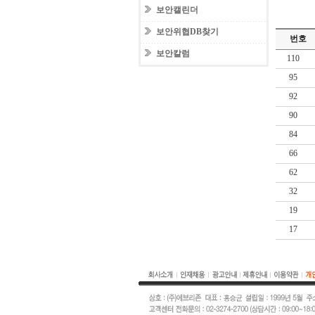
보안캘린더
보안위협DB찾기
번호
보안칼럼
110
95
92
90
84
66
62
32
19
17