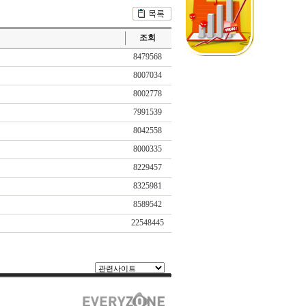
조회
8479568
8007034
8002778
7991539
8042558
8000335
8229457
8325981
8589542
22548445