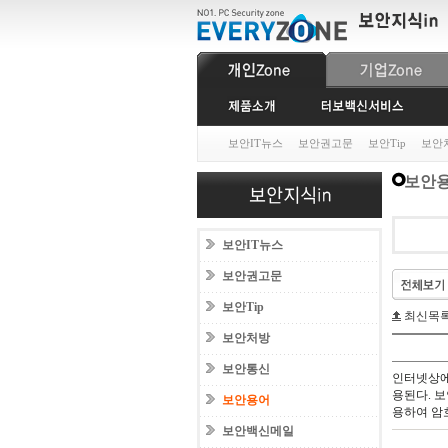
보안IT뉴스
보안권고문
보안Tip
보안
보안
보안IT뉴스
보안권고문
보안Tip
최신목
보안처방
보안통신
인터넷상에
용된다. 보
보안용어
용하여 암호
보안백신메일