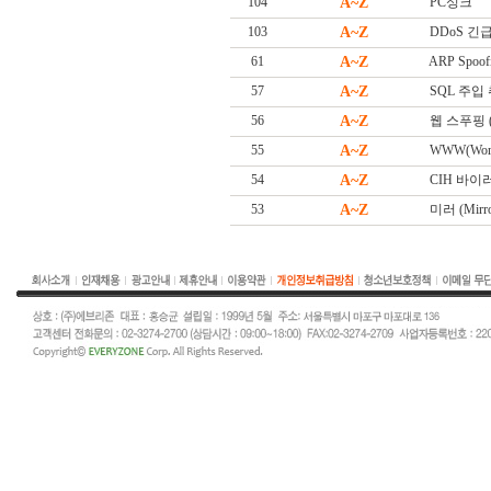
104
A~Z
PC싱크
103
A~Z
DDoS 긴급대
61
A~Z
ARP Spoof
57
A~Z
SQL 주입
56
A~Z
웹 스푸핑 (W
55
A~Z
WWW(Worl
54
A~Z
CIH 바이
53
A~Z
미러 (Mirro