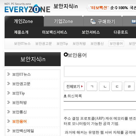
보안IT뉴스
보안권고문
보안Tip
보안처방
보안통신
보안용어
보안
보안용어
보안IT뉴스
보안권고문
보안Tip
최신목록
보안처방
보안통신
주소 결정 프로토콜(ARP) 캐쉬 메모리를 변
보안용어
터로 모니터링이 가능한 공격 기법.
보안백신메일
과거에 해커는 유명한 웹 서버 자체를 공격해