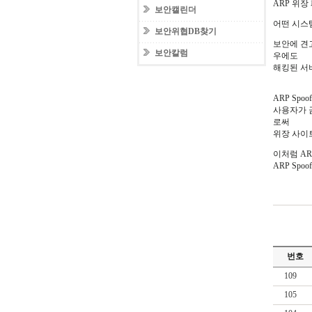
ARP 위장
보안캘린더
어떤 시스
보안위협DB찾기
보안에 견
보안칼럼
우에도
해킹된 서
ARP Sp
사용자가 금
로써
위장 사이
이처럼 AR
ARP Sp
번호
109
105