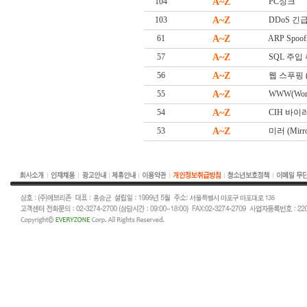
104
A~Z
PC싱크
103
A~Z
DDoS 긴급대
61
A~Z
ARP Spoof
57
A~Z
SQL 주입
56
A~Z
웹 스푸핑 (W
55
A~Z
WWW(Worl
54
A~Z
CIH 바이
53
A~Z
미러 (Mirro