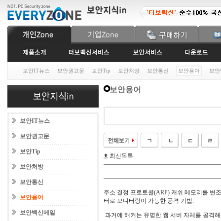
보안IT뉴스
보안권고문
보안Tip
보안처방
보안통신
보안용어
보안
보안용어
보안IT뉴스
보안권고문
보안Tip
최신목록
보안처방
보안통신
주소 결정 프로토콜(ARP) 캐쉬 메모리를 변
보안용어
터로 모니터링이 가능한 공격 기법.
보안백신메일
과거에 해커는 유명한 웹 서버 자체를 공격해