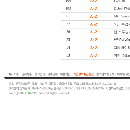
104
A~Z
PC싱크
103
A~Z
DDoS 긴급대
61
A~Z
ARP Spoof
57
A~Z
SQL 주입
56
A~Z
웹 스푸핑 (W
55
A~Z
WWW(Worl
54
A~Z
CIH 바이
53
A~Z
미러 (Mirro