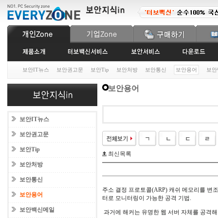
보안IT뉴스
보안권고문
보안Tip
보안처방
보안통신
보안용어
보안
보안용어
보안IT뉴스
보안권고문
보안Tip
최신목록
보안처방
보안통신
주소 결정 프로토콜(ARP) 캐쉬 메모리를 변
보안용어
터로 모니터링이 가능한 공격 기법.
보안백신메일
과거에 해커는 유명한 웹 서버 자체를 공격해