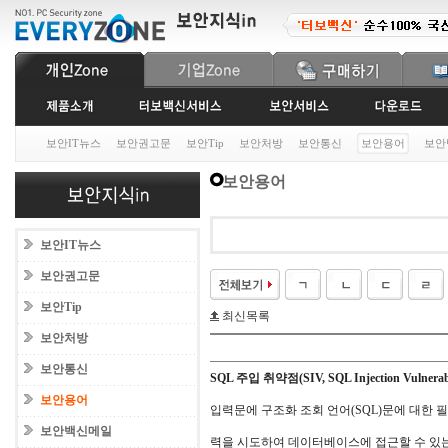
보안IT뉴스
보안권고문
보안Tip
보안처방
보안통신
보안용어
보안
보안용어
보안IT뉴스
보안권고문
보안Tip
최신목록
보안처방
보안통신
SQL 주입 취약점(SIV, SQL Injection Vulnerabi
보안용어
입력문에 구조화 조회 언어(SQL)문에 대한 
보안백신메일
력을 시도하여 데이터베이스에 접근할 수 있는 