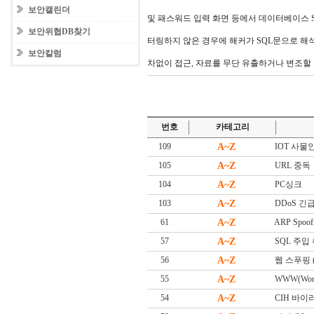
보안캘린더
및 패스워드 입력 화면 등에서 데이터베이스 SQ
보안위협DB찾기
터링하지 않은 경우에 해커가 SQL문으로 해
보안칼럼
차없이 접근, 자료를 무단 유출하거나 변조할 
번호
카테고리
109
A~Z
IOT 사물인터넷
105
A~Z
URL 중독
104
A~Z
PC싱크
103
A~Z
DDoS 긴급대
61
A~Z
ARP Spoof
57
A~Z
SQL 주입
56
A~Z
웹 스푸핑 (W
55
A~Z
WWW(Worl
54
A~Z
CIH 바이