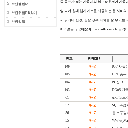
즉 목표가 되는 사용자의 웹브라우저가 사용
보안캘린더
양 속여 원래 웹사이트를 제공하는 웹 서버와
보안위협DB찾기
서 읽거나 변경, 심할 경우 피해를 줄 수있는
보안칼럼
이와같은 구성때문에 man-in-the-middle 
번호
카테고리
109
A~Z
IOT 사물인터넷
105
A~Z
URL 중독
104
A~Z
PC싱크
103
A~Z
DDoS 긴급대
61
A~Z
ARP Spoof
57
A~Z
SQL 주입
56
A~Z
웹 스푸핑 (W
55
A~Z
WWW(Worl