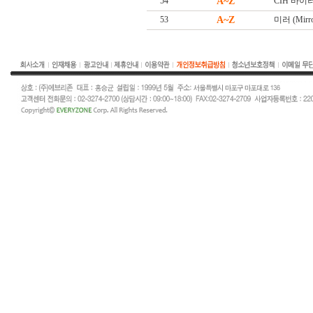
54
A~Z
CIH 바이
53
A~Z
미러 (Mirro