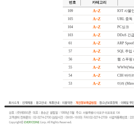
번호
카테고리
109
A~Z
IOT 사물인터넷
105
A~Z
URL 중독
104
A~Z
PC싱크
103
A~Z
DDoS 긴급대
61
A~Z
ARP Spoof
57
A~Z
SQL 주입
56
A~Z
웹 스푸핑 (W
55
A~Z
WWW(Worl
54
A~Z
CIH 바이
53
A~Z
미러 (Mirro