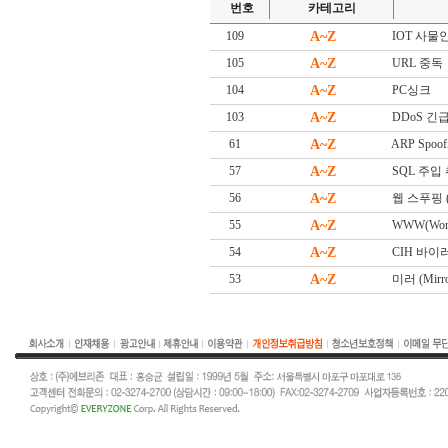
번호
카테고리
109
A~Z
IOT 사물인터넷
105
A~Z
URL 중독
104
A~Z
PC싱크
103
A~Z
DDoS 긴급대
61
A~Z
ARP Spoof
57
A~Z
SQL 주입
56
A~Z
웹 스푸핑 (W
55
A~Z
WWW(Worl
54
A~Z
CIH 바이
53
A~Z
미러 (Mirro