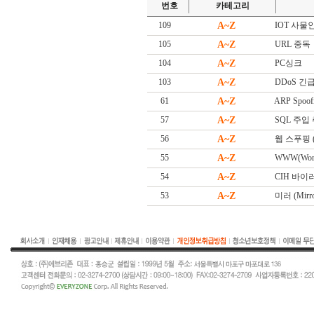
번호
카테고리
109
A~Z
IOT 사물인터넷
105
A~Z
URL 중독
104
A~Z
PC싱크
103
A~Z
DDoS 긴급대
61
A~Z
ARP Spoof
57
A~Z
SQL 주입
56
A~Z
웹 스푸핑 (W
55
A~Z
WWW(Worl
54
A~Z
CIH 바이
53
A~Z
미러 (Mirro