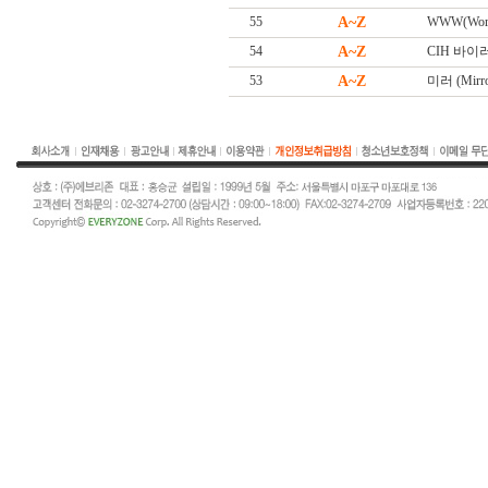
55
A~Z
WWW(Worl
54
A~Z
CIH 바이
53
A~Z
미러 (Mirro