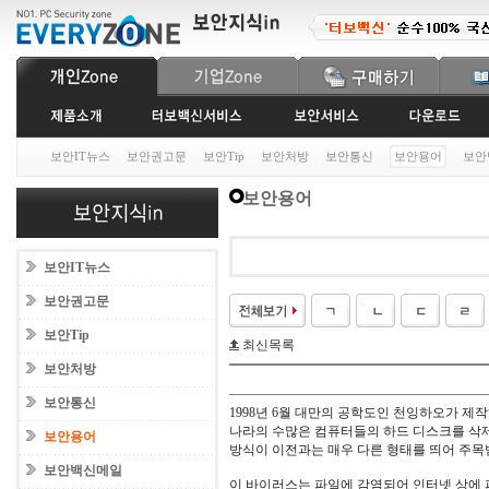
보안IT뉴스
보안권고문
보안Tip
보안처방
보안통신
보안용어
보안
보안용어
보안IT뉴스
보안권고문
보안Tip
최신목록
보안처방
보안통신
1998년 6월 대만의 공학도인 천잉하오가 제
나라의 수많은 컴퓨터들의 하드 디스크를 삭제
보안용어
방식이 이전과는 매우 다른 형태를 띄어 주목
보안백신메일
이 바이러스는 파일에 감염되어 인터넷 상에