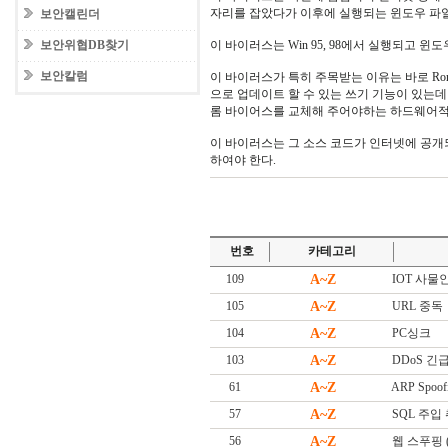
자리를 잡았다가 이후에 실행되는 윈도우 파
보안캘린더
보안위협DB찾기
이 바이러스는 Win 95, 98에서 실행되고 윈
보안칼럼
이 바이러스가 특히 주목받는 이유는 바로 Ro
으로 업데이트 할 수 있는 쓰기 기능이 있는
롬 바이어스를 교체해 주어야하는 하드웨어적인
이 바이러스는 그 소스 코드가 인터넷에 공
하여야 한다.
번호
카테고리
109
A~Z
IOT 사물인터넷
105
A~Z
URL 중독
104
A~Z
PC싱크
103
A~Z
DDoS 긴급대
61
A~Z
ARP Spoof
57
A~Z
SQL 주입
56
A~Z
웹 스푸핑 (W