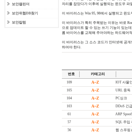
자리를 잡았다가 이후에 실행되는 윈도우 파
보안캘린더
보안위협DB찾기
이 바이러스는 Win 95, 98에서 실행되고 윈
보안칼럼
이 바이러스가 특히 주목받는 이유는 바로 Ro
으로 업데이트 할 수 있는 쓰기 기능이 있는
롬 바이어스를 교체해 주어야하는 하드웨어적인
이 바이러스는 그 소스 코드가 인터넷에 공
하여야 한다.
번호
카테고리
109
A~Z
IOT 사물인터넷
105
A~Z
URL 중독
104
A~Z
PC싱크
103
A~Z
DDoS 긴급대
61
A~Z
ARP Spoof
57
A~Z
SQL 주입
56
A~Z
웹 스푸핑 (W