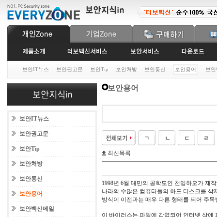
보안IT뉴스
보안권고문
보안Tip
보안처방
보안통신
보안용어
보안
보안용어
보안IT뉴스
보안권고문
보안Tip
최신목록
보안처방
보안통신
1998년 6월 대만의 공학도인 천잉하오가 제
나라의 수많은 컴퓨터들의 하드 디스크를 삭제
보안용어
방식이 이전과는 매우 다른 형태를 띄어 주목
보안백신메일
이 바이러스는 파일에 감염되어 인터넷 상에