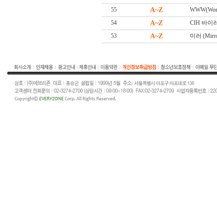
55
A~Z
WWW(Worl
54
A~Z
CIH 바이
53
A~Z
미러 (Mirro