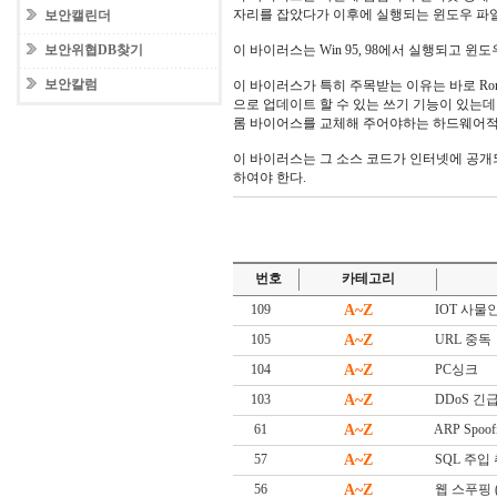
자리를 잡았다가 이후에 실행되는 윈도우 파
보안캘린더
보안위협DB찾기
이 바이러스는 Win 95, 98에서 실행되고 윈
보안칼럼
이 바이러스가 특히 주목받는 이유는 바로 Ro
으로 업데이트 할 수 있는 쓰기 기능이 있는
롬 바이어스를 교체해 주어야하는 하드웨어적인
이 바이러스는 그 소스 코드가 인터넷에 공
하여야 한다.
번호
카테고리
109
A~Z
IOT 사물인터넷
105
A~Z
URL 중독
104
A~Z
PC싱크
103
A~Z
DDoS 긴급대
61
A~Z
ARP Spoof
57
A~Z
SQL 주입
56
A~Z
웹 스푸핑 (W