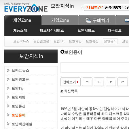
보안IT뉴스
보안권고문
보안Tip
보안처방
보안통신
보안용어
보안
보안용어
보안IT뉴스
보안권고문
보안Tip
최신목록
보안처방
보안통신
1998년 6월 대만의 공학도인 천잉하오가 제
나라의 수많은 컴퓨터들의 하드 디스크를 삭제
보안용어
방식이 이전과는 매우 다른 형태를 띄어 주목
보안백신메일
이 바이러스는 파일에 감염되어 인터넷 상에