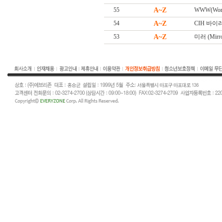
55
A~Z
WWW(Worl
54
A~Z
CIH 바이
53
A~Z
미러 (Mirro