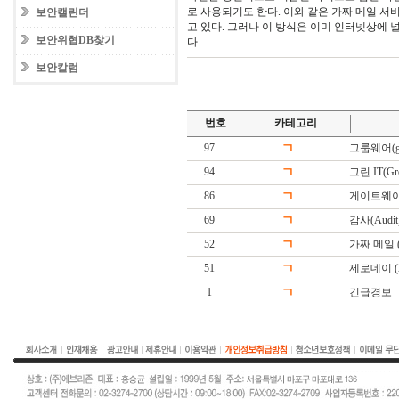
로 사용되기도 한다. 이와 같은 가짜 메일 
보안캘린더
고 있다. 그러나 이 방식은 이미 인터넷상에 
보안위협DB찾기
다.
보안칼럼
번호
카테고리
97
ㄱ
그룹웨어(gr
94
ㄱ
그린 IT(Gree
86
ㄱ
게이트웨이(G
69
ㄱ
감사(Audit
52
ㄱ
가짜 메일 (Fa
51
ㄱ
제로데이 (Ze
1
ㄱ
긴급경보