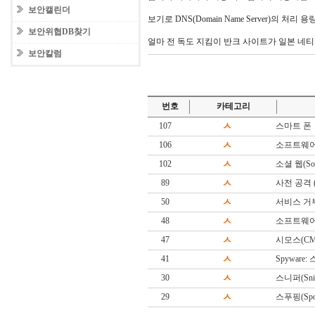
보안캘린더
보기로 DNS(Domain Name Server)의 처
보안위협DB찾기
얼마 전 독도 지킴이 반크 사이트가 일본 네티
보안칼럼
번호
카테고리
107
ㅅ
스마트 폰
106
ㅅ
소프트웨어
102
ㅅ
소셜 웹(Soc
89
ㅅ
사전 공격 (Di
50
ㅅ
서비스 거
48
ㅅ
소프트웨어(S
47
ㅅ
시모스(CM
41
ㅅ
Spyware
30
ㅅ
스니퍼(Snif
29
ㅅ
스푸핑(Spoo