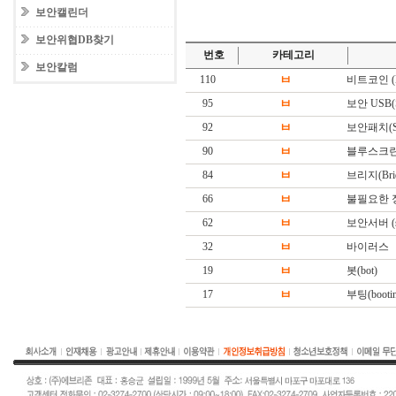
보안캘린더
보안위협DB찾기
번호
카테고리
보안칼럼
110
ㅂ
비트코인 (Bi
95
ㅂ
보안 USB(Sec
92
ㅂ
보안패치(Secu
90
ㅂ
블루스크린 (BS
84
ㅂ
브리지(Brid
66
ㅂ
불필요한 
62
ㅂ
보안서버 (sec
32
ㅂ
바이러스
19
ㅂ
봇(bot)
17
ㅂ
부팅(booting