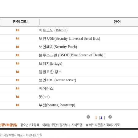
카테고리
단어
ㅂ
비트코인 (Bitcoin)
ㅂ
보안 USB(Security Universal Serial Bus)
ㅂ
보안패치(Security Patch)
ㅂ
블루스크린 (BSOD(Blue Screen of Death) )
ㅂ
브리지(Bridge)
ㅂ
불필요한 정보
ㅂ
보안서버 (secure server)
ㅂ
바이러스
ㅂ
봇(bot)
ㅂ
부팅(booting, bootstrap)
|
1
|
2
|