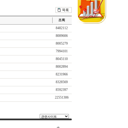
조회
8482112
8009606
8005279
7994101
8045110
8002894
8231966
8328569
8592397
22551306