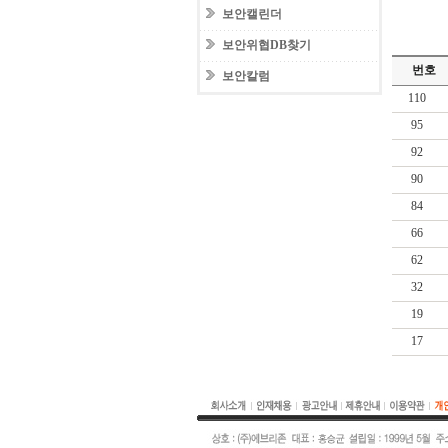
보안캘린더
보안위협DB찾기
번호
보안칼럼
110
95
92
90
84
66
62
32
19
17