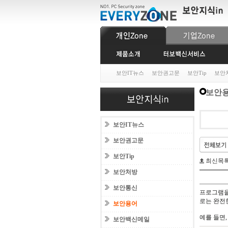
보안IT뉴스
보안권고문
보안Tip
보안
보안
보안IT뉴스
보안권고문
보안Tip
최신목
보안처방
보안통신
프로그램을
로는 완전
보안용어
예를 들면,
보안백신메일