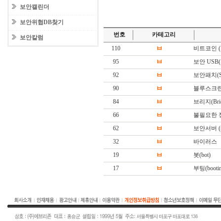
보안캘린더
보안위협DB찾기
번호
카테고리
보안칼럼
110
ㅂ
비트코인 (Bi
95
ㅂ
보안 USB(Sec
92
ㅂ
보안패치(Secu
90
ㅂ
블루스크린 (BS
84
ㅂ
브리지(Brid
66
ㅂ
불필요한 
62
ㅂ
보안서버 (sec
32
ㅂ
바이러스
19
ㅂ
봇(bot)
17
ㅂ
부팅(booting