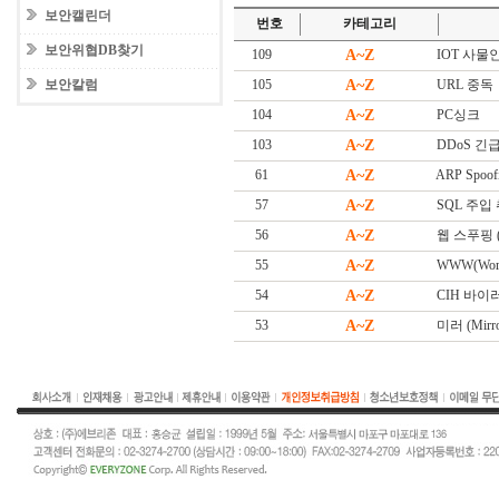
보안캘린더
번호
카테고리
보안위협DB찾기
109
A~Z
IOT 사물인터넷
보안칼럼
105
A~Z
URL 중독
104
A~Z
PC싱크
103
A~Z
DDoS 긴급대
61
A~Z
ARP Spoof
57
A~Z
SQL 주입
56
A~Z
웹 스푸핑 (W
55
A~Z
WWW(Worl
54
A~Z
CIH 바이
53
A~Z
미러 (Mirro