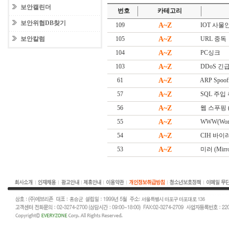
보안캘린더
번호
카테고리
보안위협DB찾기
109
A~Z
IOT 사물인터넷
보안칼럼
105
A~Z
URL 중독
104
A~Z
PC싱크
103
A~Z
DDoS 긴급대
61
A~Z
ARP Spoof
57
A~Z
SQL 주입
56
A~Z
웹 스푸핑 (W
55
A~Z
WWW(Worl
54
A~Z
CIH 바이
53
A~Z
미러 (Mirro