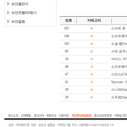
보안캘린더
보안위협DB찾기
번호
카테고리
보안칼럼
107
ㅅ
스마트 폰
106
ㅅ
소프트웨어
102
ㅅ
소셜 웹(Soc
89
ㅅ
사전 공격 (Di
50
ㅅ
서비스 거
48
ㅅ
소프트웨어(S
47
ㅅ
시모스(CM
41
ㅅ
Spyware
30
ㅅ
스니퍼(Snif
29
ㅅ
스푸핑(Spoo