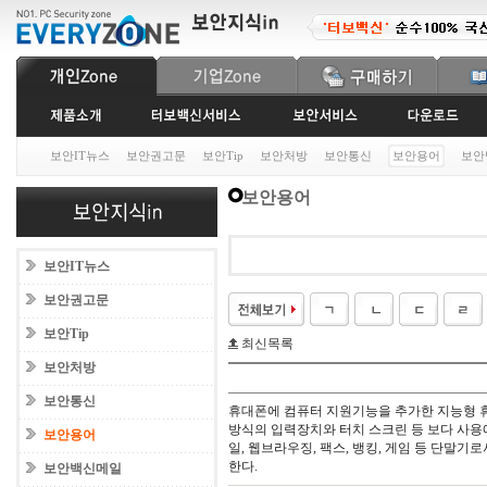
보안IT뉴스
보안권고문
보안Tip
보안처방
보안통신
보안용어
보안
보안용어
보안IT뉴스
보안권고문
보안Tip
최신목록
보안처방
보안통신
휴대폰에 컴퓨터 지원기능을 추가한 지능형 휴대
방식의 입력장치와 터치 스크린 등 보다 사용
보안용어
일, 웹브라우징, 팩스, 뱅킹, 게임 등 단말
한다.
보안백신메일