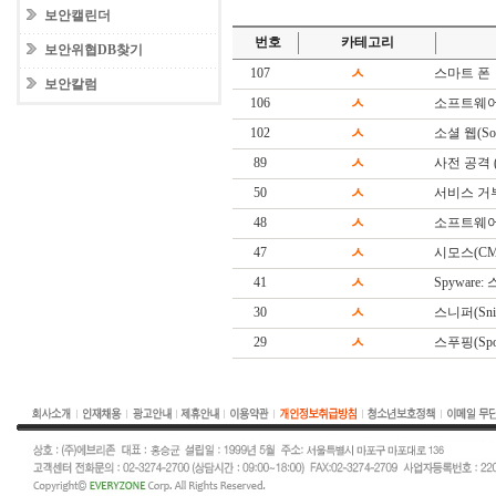
보안캘린더
번호
카테고리
보안위협DB찾기
107
ㅅ
스마트 폰
보안칼럼
106
ㅅ
소프트웨어
102
ㅅ
소셜 웹(Soc
89
ㅅ
사전 공격 (Di
50
ㅅ
서비스 거
48
ㅅ
소프트웨어(S
47
ㅅ
시모스(CM
41
ㅅ
Spyware
30
ㅅ
스니퍼(Snif
29
ㅅ
스푸핑(Spoo