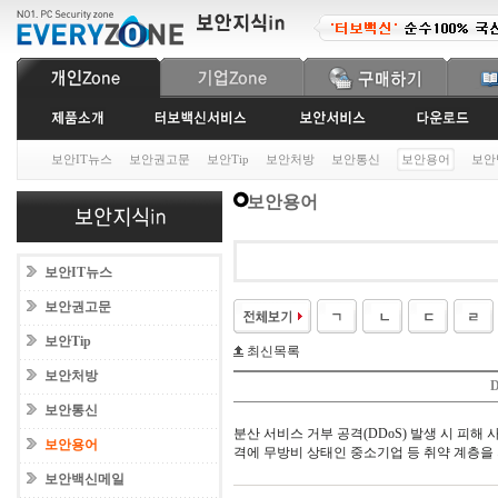
보안IT뉴스
보안권고문
보안Tip
보안처방
보안통신
보안용어
보안
보안용어
보안IT뉴스
보안권고문
보안Tip
최신목록
보안처방
D
보안통신
분산 서비스 거부 공격(DDoS) 발생 시 피해
보안용어
격에 무방비 상태인 중소기업 등 취약 계층을
보안백신메일