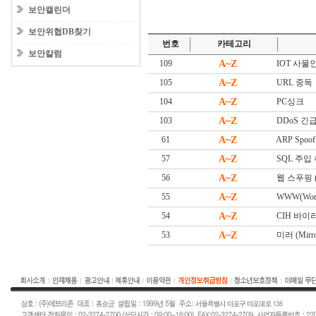
보안캘린더
보안위협DB찾기
번호
카테고리
보안칼럼
109
A~Z
IOT 사물인터넷
105
A~Z
URL 중독
104
A~Z
PC싱크
103
A~Z
DDoS 긴급대
61
A~Z
ARP Spoof
57
A~Z
SQL 주입
56
A~Z
웹 스푸핑 (W
55
A~Z
WWW(Worl
54
A~Z
CIH 바이
53
A~Z
미러 (Mirro