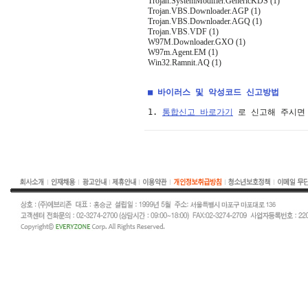
Trojan.SystemModifier.GenericKDS (1)
Trojan.VBS.Downloader.AGP (1)
Trojan.VBS.Downloader.AGQ (1)
Trojan.VBS.VDF (1)
W97M.Downloader.GXO (1)
W97m.Agent.EM (1)
Win32.Ramnit.AQ (1)
■ 바이러스 및 악성코드 신고방법
1. 
통합신고 바로가기
 로 신고해 주시면