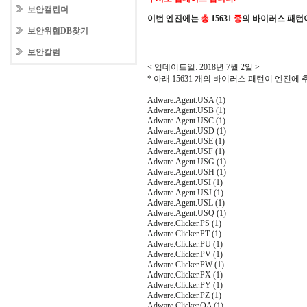
보안캘린더
이번 엔진에는
총
15631
종
의 바이러스 패턴
보안위협DB찾기
보안칼럼
< 업데이트일: 2018년 7월 2일 >
* 아래 15631 개의 바이러스 패턴이 엔진에
Adware.Agent.USA (1)
Adware.Agent.USB (1)
Adware.Agent.USC (1)
Adware.Agent.USD (1)
Adware.Agent.USE (1)
Adware.Agent.USF (1)
Adware.Agent.USG (1)
Adware.Agent.USH (1)
Adware.Agent.USI (1)
Adware.Agent.USJ (1)
Adware.Agent.USL (1)
Adware.Agent.USQ (1)
Adware.Clicker.PS (1)
Adware.Clicker.PT (1)
Adware.Clicker.PU (1)
Adware.Clicker.PV (1)
Adware.Clicker.PW (1)
Adware.Clicker.PX (1)
Adware.Clicker.PY (1)
Adware.Clicker.PZ (1)
Adware.Clicker.QA (1)