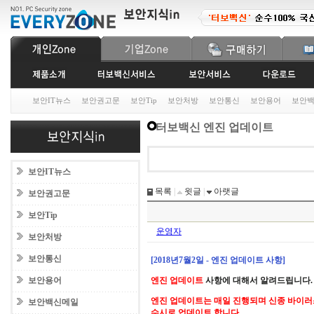
보안IT뉴스
보안권고문
보안Tip
보안처방
보안통신
보안용어
보안
터보백신 엔진 업데이트
보안IT뉴스
목록
|
윗글
|
아랫글
보안권고문
보안Tip
운영자
보안처방
보안통신
[2018년7월2일 - 엔진 업데이트 사항]
보안용어
엔진 업데이트
사항에 대해서 알려드립니다.
엔진 업데이트는 매일 진행되며 신종 바이러
보안백신메일
수시로 업데이트 합니다.