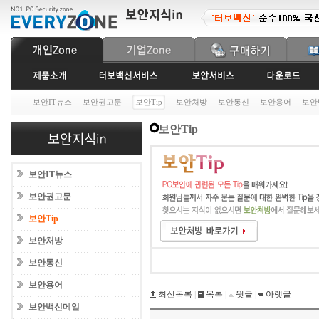
보안IT뉴스
보안권고문
보안Tip
보안처방
보안통신
보안용어
보안
보안Tip
보안IT뉴스
보안권고문
보안Tip
보안처방
보안통신
보안용어
최신목록
|
목록
|
윗글
|
아랫글
보안백신메일