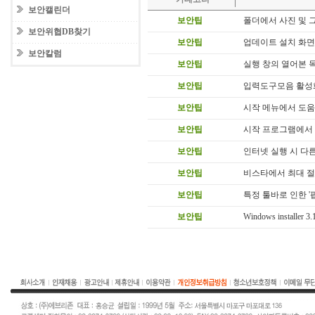
보안캘린더
보안팁
폴더에서 사진 및 그
보안위협DB찾기
보안팁
업데이트 설치 화면이
보안칼럼
보안팁
실행 창의 열어본 목
보안팁
입력도구모음 활성화
보안팁
시작 메뉴에서 도움
보안팁
시작 프로그램에서 
보안팁
인터넷 실행 시 다른
보안팁
비스타에서 최대 절
보안팁
특정 툴바로 인한 '
보안팁
Windows installer 