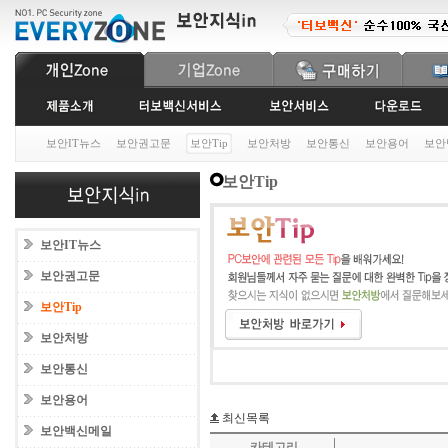
보안IT뉴스
보안권고문
보안Tip
보안처방
보안통신
보안용어
보안
보안Tip
보안IT뉴스
보안권고문
보안Tip
보안처방
보안통신
보안용어
최신목록
보안백신메일
카테고리