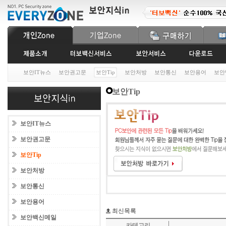
보안IT뉴스
보안권고문
보안Tip
보안처방
보안통신
보안용어
보안
보안Tip
보안IT뉴스
보안권고문
보안Tip
보안처방
보안통신
보안용어
최신목록
보안백신메일
카테고리