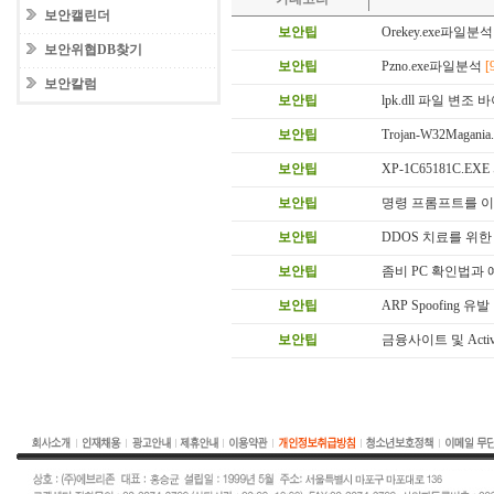
보안캘린더
보안팁
Orekey.exe파일분
보안위협DB찾기
보안팁
Pzno.exe파일분석
[
보안칼럼
보안팁
lpk.dll 파일 변조
보안팁
Trojan-W32Magania.
보안팁
XP-1C65181C.EX
보안팁
명령 프롬프트를 이
보안팁
DDOS 치료를 위한
보안팁
좀비 PC 확인법과 
보안팁
ARP Spoofing 
보안팁
금융사이트 및 Active