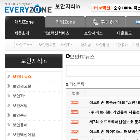
보안IT뉴스
보안권고문
보안Tip
보안처방
보안통신
보안용어
보안
보안IT뉴스
보안IT뉴스
최신목록
보안권고문
번호
보안Tip
에브리존 홍승균 대표 “23년 
보안처방
(주)에브리존, 기업들에 자율
보안통신
제7회 소프트웨어산업보호 문
보안용어
에브리존·아이디노, ‘터보백신’
보안백신메일