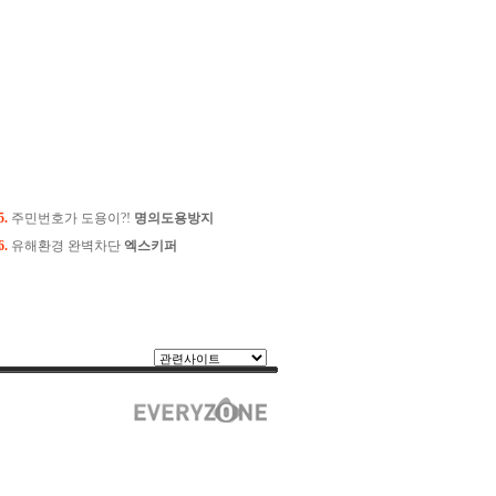
5.
주민번호가 도용이?!
명의도용방지
6.
유해환경 완벽차단
엑스키퍼