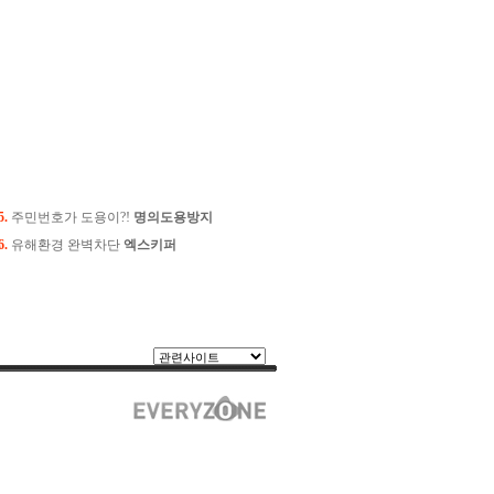
5.
주민번호가 도용이?!
명의도용방지
6.
유해환경 완벽차단
엑스키퍼