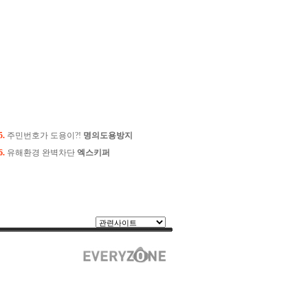
5.
주민번호가 도용이?!
명의도용방지
6.
유해환경 완벽차단
엑스키퍼