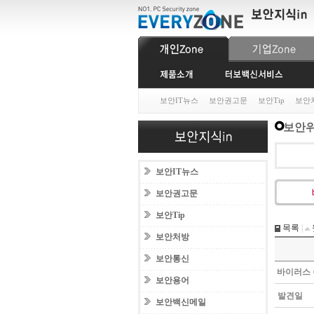
보안IT뉴스
보안권고문
보안Tip
보안
보안위
보안IT뉴스
보안권고문
보안Tip
목록
|
보안처방
보안통신
바이러스 
보안용어
발견일
보안백신메일