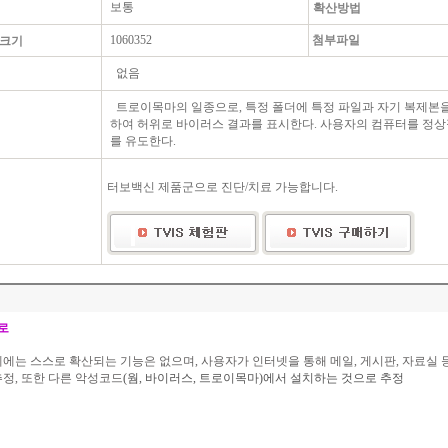
보통
확산방법
1060352
첨부파일
 크기
없음
트로이목마의 일종으로, 특정 폴더에 특정 파일과 자기 복제본
하여 허위로 바이러스 결과를 표시한다. 사용자의 컴퓨터를 정
를 유도한다.
터보백신 제품군으로 진단/치료 가능합니다.
로
체에는 스스로 확산되는 기능은 없으며
,
사용자가 인터넷을 통해 메일
,
게시판
,
자료실 
추정
,
또한 다른 악성코드
(
웜
,
바이러스
,
트로이목마
)
에서 설치하는 것으로 추정