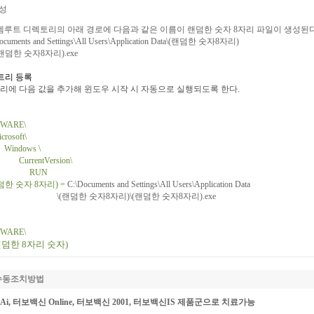
성
루트
디렉토리의
아래
경로에
다음과
같은
이름이
랜덤한
숫자
8
자리
파일이
생성된
ocuments and Settings\All Users\Application Data\(
랜덤한
숫자
8
자리
)
랜덤한
숫자
8
자리
).exe
트리 등록
리에 다음 값을 추가해 윈도우 시작 시 자동으로 실행되도록 한다
.
WARE\
crosoft\
Windows \
CurrentVersion\
RUN
덤한 숫자
8
자리
) =
C:\Documents and Settings\All Users\Application Data
\(
랜덤한
숫자
8
자리
)\(
랜덤한
숫자
8
자리
).exe
WARE\
랜덤한
8
자리 숫자
)
 수동조치방법
Ai,
터보백신
Online,
터보백신
2001,
터보백신
IS
제품군으로
치료가능