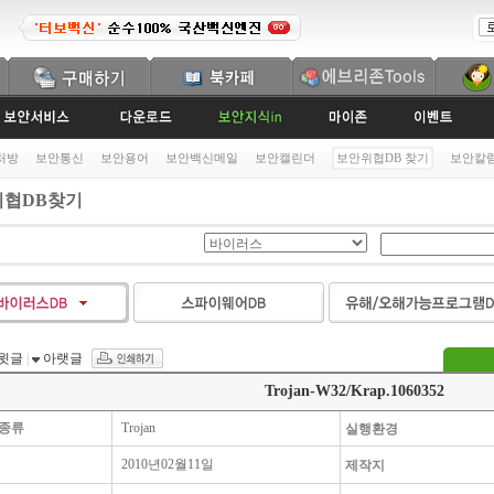
처방
보안통신
보안용어
보안백신메일
보안캘린더
보안위협DB 찾기
보안칼
협DB찾기
윗글
|
아랫글
Trojan-W32/Krap.1060352
종류
Trojan
실행환경
2010년02월11일
제작지