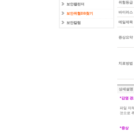
위험등급
보안캘린더
바이러스
보안위협DB찾기
메일제목
보안칼럼
증상요약
치료방법
상세설명
*
감염 경
파일 자
것으로 
*
증상