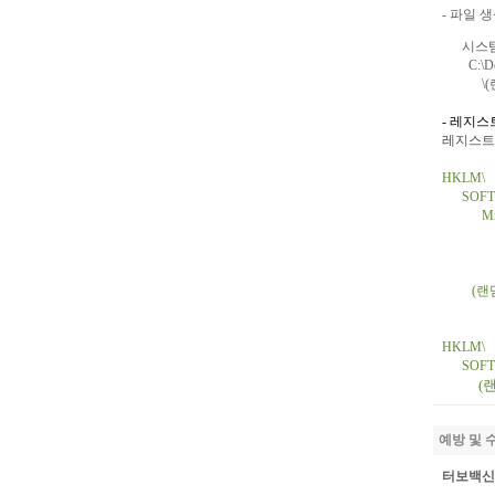
-
파일
생
시스템
C:\D
\(
-
레지스
레지스트
HKLM\
SOFT
Mi
(
랜
HKLM\
SOFT
(
예방 및
터보백신