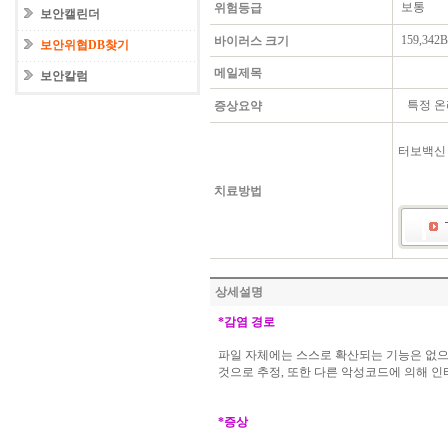
보통
위험등급
보안캘린더
159,342B
바이러스 크기
보안위협DB찾기
메일제목
보안칼럼
특정 온
증상요약
터보백신
치료방법
상세설명
*
감염
경로
파일
자체에는
스스로
확산되는
기능은
없
것으로
추정
,
또한
다른
악성코드에
의해
인
*
증상