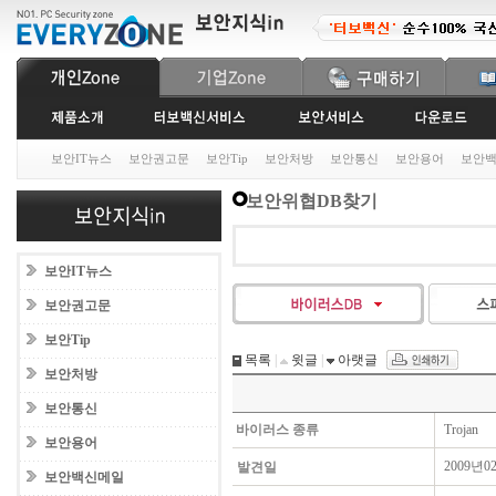
보안IT뉴스
보안권고문
보안Tip
보안처방
보안통신
보안용어
보안
보안위협DB찾기
보안IT뉴스
보안권고문
보안Tip
목록
|
윗글
|
아랫글
보안처방
보안통신
바이러스 종류
Trojan
보안용어
2009년0
발견일
보안백신메일