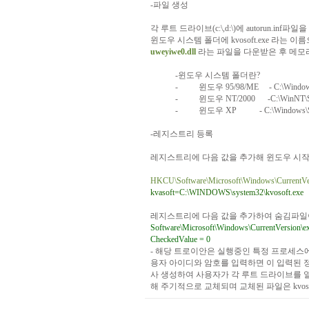
-
파일
생성
각
루트
드라이브
(c:\,d:\)
에
autorun.inf
파일을
윈도우
시스템
폴더에
kvosoft.exe
라는
이름
uweyiwe0.dll
라는
파일을
다운받은
후
메모
-
윈도우
시스템
폴더란
?
-
윈도우
95/98/ME
- C:\Windo
-
윈도우
NT/2000
-C:\WinNT\
-
윈도우
XP
- C:\Windows
-
레지스트리
등록
레지스트리에
다음
값을
추가해
윈도우
시
HKCU\Software\Microsoft\Windows\CurrentVe
kvasoft=C:\WINDOWS\system32\kvosoft.exe
레지스트리에
다음
값을
추가하여
숨김파일
Software\Microsoft\Windows\CurrentVersion
CheckedValue = 0
-
해당
트로이안은
실행중인
특정
프로세스
용자
아이디와
암호를
입력하면
이
입력된
사
생성하여
사용자가
각
루트
드라이브를
해
주기적으로
교체되며
교체된
파일은
kvos