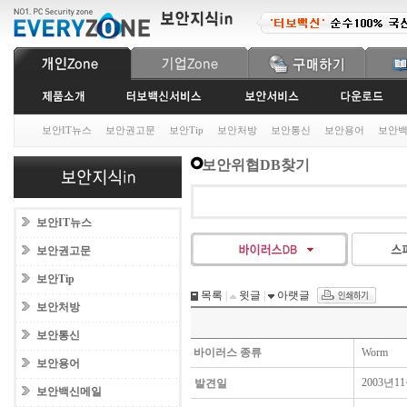
보안IT뉴스
보안권고문
보안Tip
보안처방
보안통신
보안용어
보안
보안위협DB찾기
보안IT뉴스
보안권고문
보안Tip
목록
|
윗글
|
아랫글
보안처방
보안통신
바이러스 종류
Worm
보안용어
2003년1
발견일
보안백신메일