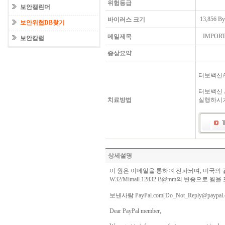
위험등급
보안캘린더
13,856 By
바이러스 크기
보안위협DB찾기
IMPORTAN
메일제목
보안칼럼
증상요약
터보백신Ai
터보백신 
치료방법
실행하시기
상세설명
이 웜은 이메일을 통하여 전파되며, 미국의 결
W32/Mimail.12832.B@mm의 변종으로
보낸사람 PayPal.com[Do_Not_Reply@paypal.
Dear PayPal member,