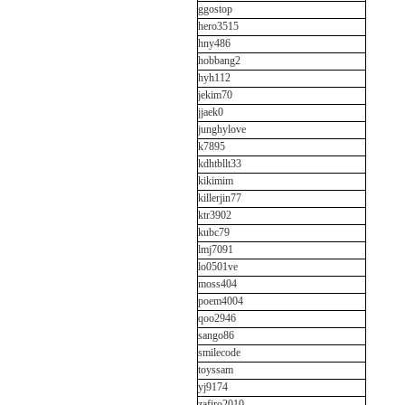
ggostop
hero3515
hny486
hobbang2
hyh112
jekim70
jjaek0
junghylove
k7895
kdhtbllt33
kikimim
killerjin77
ktr3902
kubc79
lmj7091
lo0501ve
moss404
poem4004
qoo2946
sango86
smilecode
toyssam
yj9174
zafiro2010