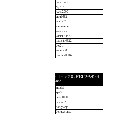
paratroops
psj7070
reach2000
smg1682
sya6567
tommymin
watawata
wlalstkfkd72
wxhejin0322
yes214
zoomy800
zsohhee0604
<나는 누구를 사랑할 것인가?>책
30권
amidel
ap738
cutty1020
deadoo7
dongbanja
dongsasunsa