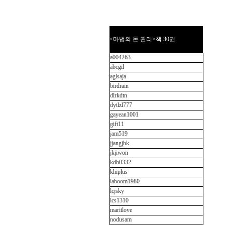
<마법의 돈 관리>책 30권
a004263
abcgil
agisaja
birdrain
dlrkdtn
dytlzl777
gayean1001
gift11
jam519
jjangjbk
jkjiwon
kdh0332
khiplus
laboom1980
lcjsky
lcs1310
maritlove
nodusam