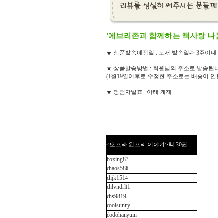
'에브리존과 함께하는 책사랑 나
★ 상품발송예정일 : 도서 발송일-> 3주이내
★ 상품발송방법 : 회원님의 주소로 발송됩니
(1월19일이후로 수정한 주소로는 배송이 안
★ 당첨자발표 : 아래 게재
<오프라 윈프리 이야기>책 30권
boxing87
chaos586
chjk1514
chlvndrlf1
chs9819
coolsunny
dodohanyuin