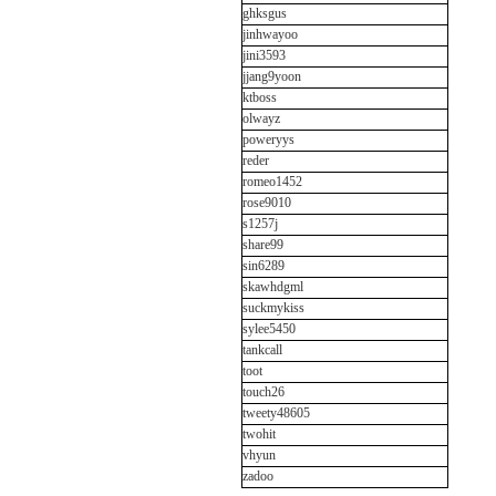
ghksgus
jinhwayoo
jini3593
jjang9yoon
ktboss
olwayz
poweryys
reder
romeo1452
rose9010
s1257j
share99
sin6289
skawhdgml
suckmykiss
sylee5450
tankcall
toot
touch26
tweety48605
twohit
vhyun
zadoo