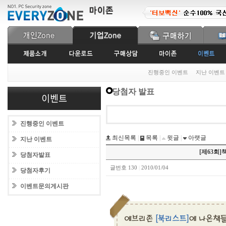
진행중인 이벤트
지난 이벤트
당첨자 발표
진행중인 이벤트
최신목록
|
목록
|
윗글
|
아랫글
지난 이벤트
[제63회
당첨자발표
글번호 130
|
2010/01/04
당첨자후기
이벤트문의게시판