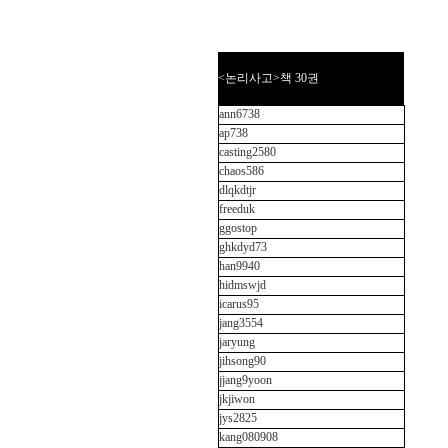
<논리사고>책 30권
ann6738
ap738
casting2580
chaos586
dlqkdtjr
freeduk
ggostop
ghkdyd73
han9940
hidmswjd
icarus95
jang3554
jaryung
jihsong90
jjang9yoon
jkjiwon
jys2825
kang080908