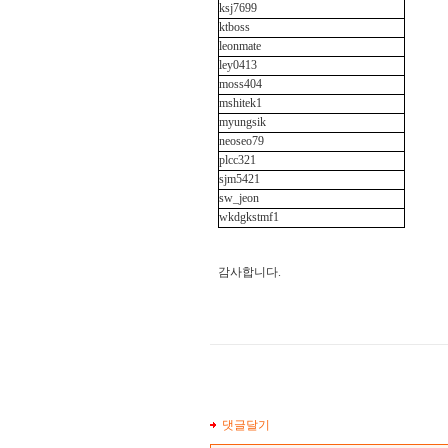
ksj7699
ktboss
leonmate
ley0413
moss404
mshitek1
myungsik
neoseo79
plcc321
sjm5421
sw_jeon
wkdgkstmf1
감사합니다.
댓글달기