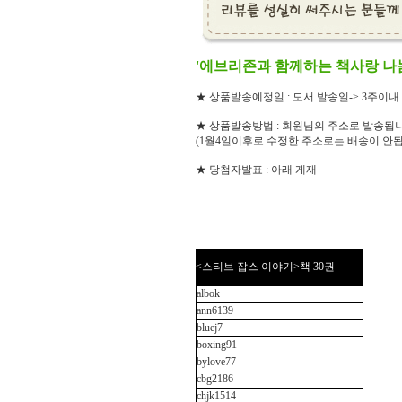
'에브리존과 함께하는 책사랑 나
★ 상품발송예정일 : 도서 발송일-> 3주이내
★ 상품발송방법 : 회원님의 주소로 발송됩니
(1월4일이후로 수정한 주소로는 배송이 안
★ 당첨자발표 : 아래 게재
<스티브 잡스 이야기>책 30권
albok
ann6139
bluej7
boxing91
bylove77
cbg2186
chjk1514