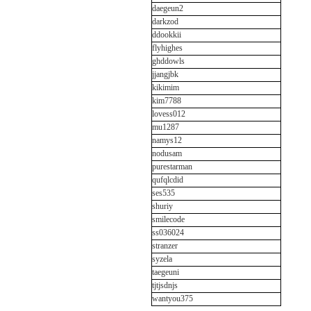
daegeun2
darkzod
ddookkii
flyhighes
ghddowls
jjangjbk
kikimim
kim7788
lovess012
mu1287
namys12
nodusam
purestarman
qufqlcdid
ses535
shuriy
smilecode
ss036024
stranzer
syzela
taegeuni
tjtjsdnjs
wantyou375