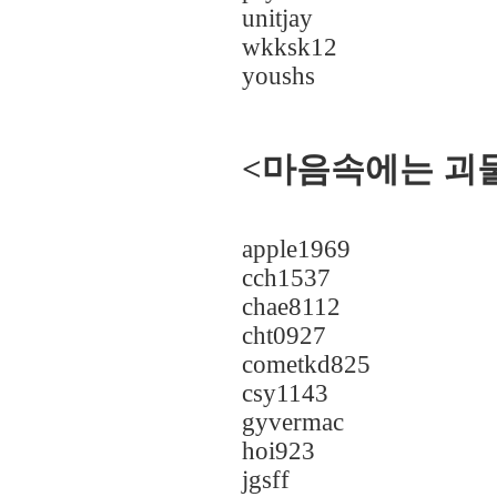
unitjay
wkksk12
youshs
<마음속에는 괴
apple1969
cch1537
chae8112
cht0927
cometkd825
csy1143
gyvermac
hoi923
jgsff