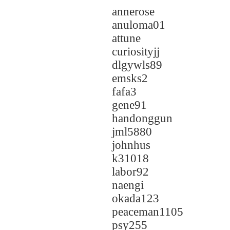
annerose
anuloma01
attune
curiosityjj
dlgywls89
emsks2
fafa3
gene91
handonggun
jml5880
johnhus
k31018
labor92
naengi
okada123
peaceman1105
psy255