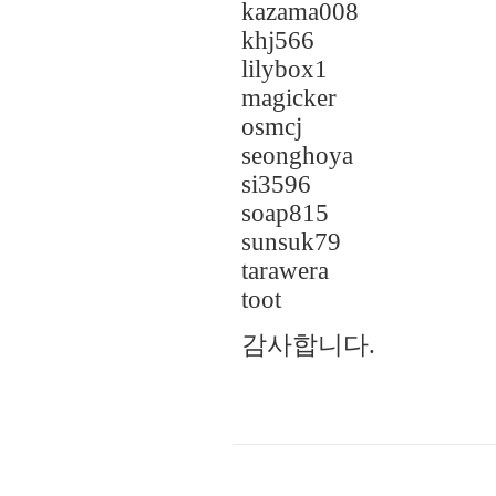
kazama008
khj566
lilybox1
magicker
osmcj
seonghoya
si3596
soap815
sunsuk79
tarawera
toot
감사합니다.