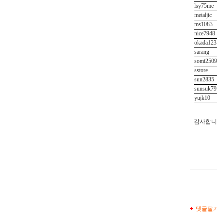
lsy75me
metaljic
ms1083
nice7948
okada123
sarang
somi2509
sstore
sun2835
sunsuk79
yujk10
감사합니
댓글달