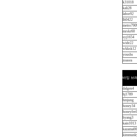
k31018
kali28
labor92
lh0422
metro790
mrskr60
syj1654
wide22
wkksk12
youshs
zoasea
바잉 브레
dalgen4
hj1789
hmjung
honey34
honeyfeel
hyang3
kain1013
kazama0
kimmunk