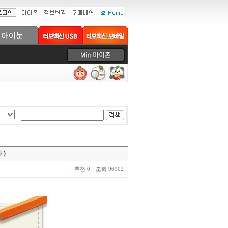
 )
|
추천 0
|
조회 96902