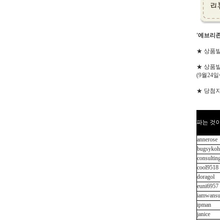
'에브리
★ 상품발
★ 상품발
(9월24
★ 당첨자
파는 것이
annerose
bugsykoh
consultin
cool9518
doragol
euni6957
iamwans
ipman
janice