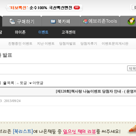
진행중인 이벤트
지난 이벤트
당첨자발표
당첨자후기
이벤트문의게시판
 발표
록
|
목록
|
윗글
|
아랫글
[제120회]책사랑 나눔이벤트 당첨자 안내
- ( 운영자
93
|
2013/09/24