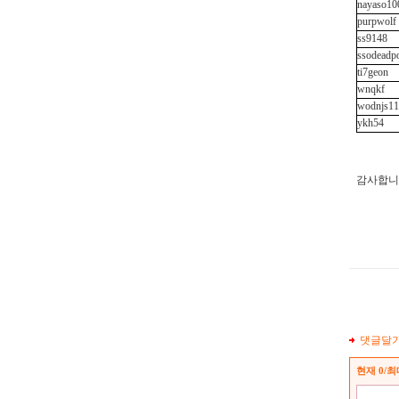
nayaso10
purpwolf
ss9148
ssodeadp
ti7geon
wnqkf
wodnjs11
ykh54
감사합니
댓글달
현재
0
/최