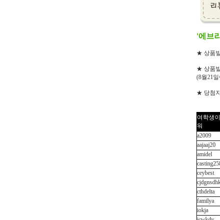
'에브
★ 상품발
★ 상품발
(8월21
★ 당첨자
여학생이
워
a2009
aajaaj20
amidel
casting25
ceybest
cjdgnsdh
cthdelta
familya
iokja
jcwkdy