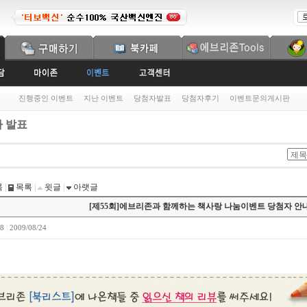
진행중인 이벤트
지난 이벤트
당첨자발표
당첨자후기
이벤트문의게시판
 발표
록
|
목록
|
윗글
|
아랫글
[제55회]에브리존과 함께하는 책사랑 나눔이벤트 당첨자 안
18
|
2009/08/24