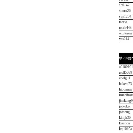
sh0142
sooro26
syp1204
teorio
torch443
whitesear
yes214
부의8법
a010010
atoll5039
coolgu1
hakers73
hibummy
irunc8ro
jinakang9
joikoko
josseng
kimjh36
kissnoa
ksj1010a