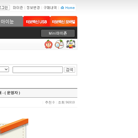
내
- ( 운영자 )
|
추천 0
|
조회 96910