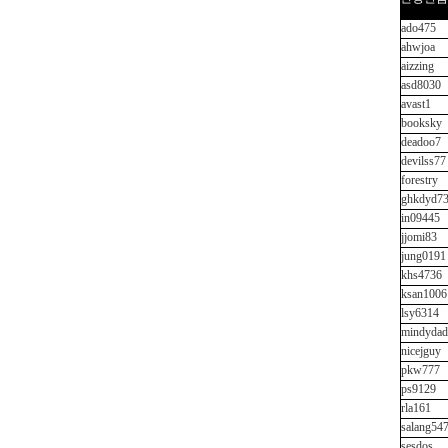
ado475
ahwjoa
aizzing
asd8030
avast1
booksky
deadoo7
devilss77
forestry
ghkdyd7
in09445
jjomi83
jung0191
khs4736
ksan1006
lsy6314
mindydad
nicejguy
pkw777
ps9129
rla161
salang54
sesdos