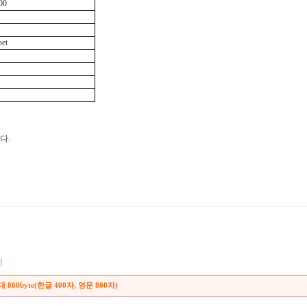
00
oet
다.
기
대 800byte(한글 400자, 영문 800자)