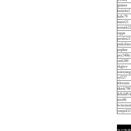
jjminee
kiskelee2
kubc79
maori21
nomark2
oqqas
peridot22
pinkshine
popline
psy246kr
sin6289
skgjwo
soiezzang
syl527
telexunis
tiktok798
tkfkddPc
toro96
twinsmo
yunju432
건강한몸